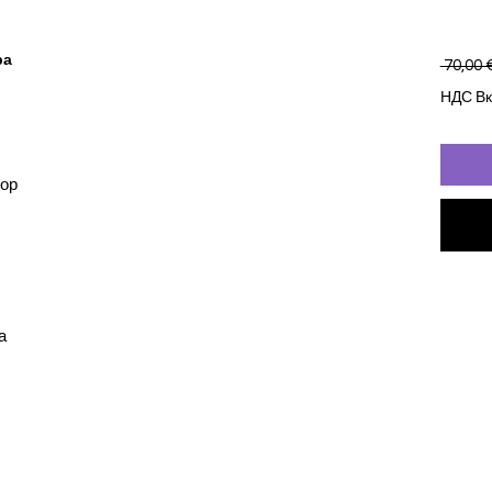
ра
 70,00 €
НДС В
фор
а