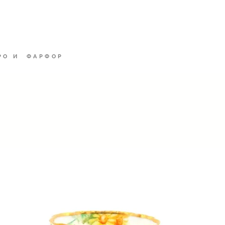
филд
ДОМ
Alt
РО И ФАРФОР