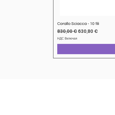
Corallo Sciacca - 10 fili
Обычная цена
Цена со скидкой
830,00 €
630,80 €
НДС Включая
Рынок Шеффилд