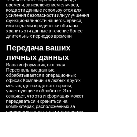
времени, за исключением случаев,
когда эти данные используются для
усиления безопасности или улучшения
функциональности нашего Сервиса,
или когда мы юридически обязаны
хранить эти данные в течение более
длительных периодов времени.
Передача ваших
личных данных
Ваша информация, включая
Персональные данные,
обрабатывается в операционных
офисах Компании и в любых других
местах, где находятся стороны,
участвующие в обработке. Это
означает, что эта информация может
передаваться и храниться на
компьютерах, расположенных за
пределами вашего штата, провинции,
страны или другой государственной
юрисдикции, где законы о защите
данных могут отличаться от законов
вашей юрисдикции.