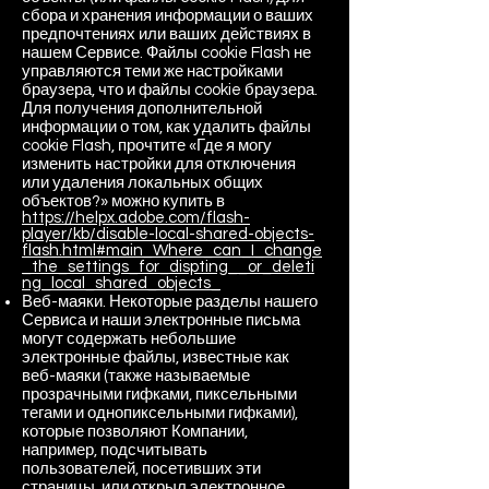
сбора и хранения информации о ваших
предпочтениях или ваших действиях в
нашем Сервисе. Файлы cookie Flash не
управляются теми же настройками
браузера, что и файлы cookie браузера.
Для получения дополнительной
информации о том, как удалить файлы
cookie Flash, прочтите «Где я могу
изменить настройки для отключения
или удаления локальных общих
объектов?» можно купить в
https://helpx.adobe.com/flash-
player/kb/disable-local-shared-objects-
flash.html#main_Where_can_I_change
_the_settings_for_dispting__or_deleti
ng_local_shared_objects_
Веб-маяки. Некоторые разделы нашего
Сервиса и наши электронные письма
могут содержать небольшие
электронные файлы, известные как
веб-маяки (также называемые
прозрачными гифками, пиксельными
тегами и однопиксельными гифками),
которые позволяют Компании,
например, подсчитывать
пользователей, посетивших эти
страницы. или открыл электронное