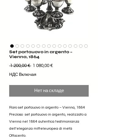
Set portauovo in argento –
Vienna, 1864
Обычная цена
Спеццена
 1 200,00 € 
1 080,00 €
НДС Включая
Нет на складе
Raro set portauovo in argento – Vienna, 1864
Prezioso set portauovo in argento, realizzato a
Vienna nel 1864 autentica testimonianza
dell’eleganza mitteleuropea di metà
Ottocento.