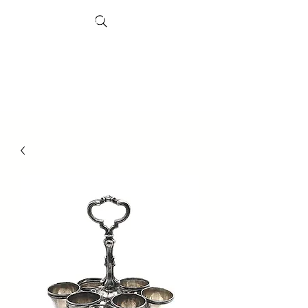
Search
Рынок
Шеффил
д