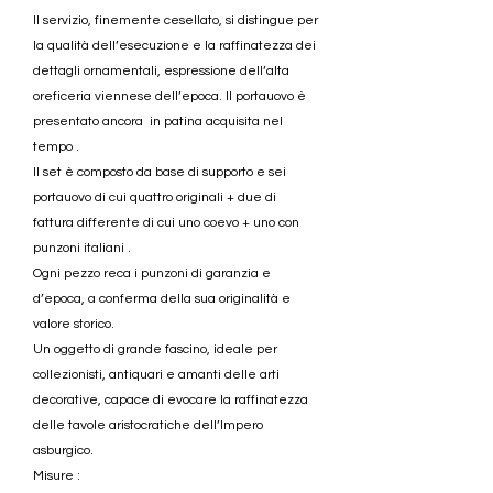
Il servizio, finemente cesellato, si distingue per
la qualità dell’esecuzione e la raffinatezza dei
dettagli ornamentali, espressione dell’alta
oreficeria viennese dell’epoca. Il portauovo è
presentato ancora in patina acquisita nel
tempo .
Il set è composto da base di supporto e sei
portauovo di cui quattro originali + due di
fattura differente di cui uno coevo + uno con
punzoni italiani .
Ogni pezzo reca i punzoni di garanzia e
d’epoca, a conferma della sua originalità e
valore storico.
Un oggetto di grande fascino, ideale per
collezionisti, antiquari e amanti delle arti
decorative, capace di evocare la raffinatezza
delle tavole aristocratiche dell’Impero
asburgico.
Misure :