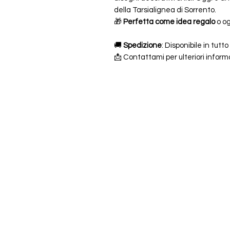
della Tarsialignea di Sorrento.
🎁
Perfetta come idea regalo
o og
🚚
Spedizione
: Disponibile in tutt
📩 Contattami per ulteriori informa