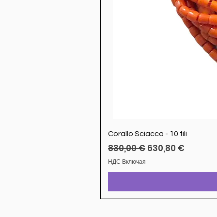
Corallo Sciacca - 10 fili
Обычная цена
Цена со скидкой
830,00 €
630,80 €
НДС Включая