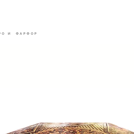
филд
ДОМ
Alt
РО И ФАРФОР