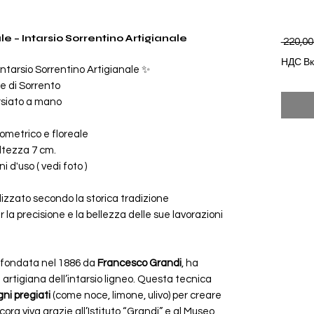
e – Intarsio Sorrentino Artigianale
 220,00
НДС В
ntarsio Sorrentino Artigianale ✨
le di Sorrento
rsiato a mano
eometrico e floreale
altezza 7 cm.
i d'uso ( vedi foto )
lizzato secondo la storica tradizione
r la precisione e la bellezza delle sue lavorazioni
, fondata nel 1886 da
Francesco Grandi
, ha
artigiana dell’intarsio ligneo. Questa tecnica
egni pregiati
(come noce, limone, ulivo) per creare
cora viva grazie all’Istituto “Grandi” e al Museo