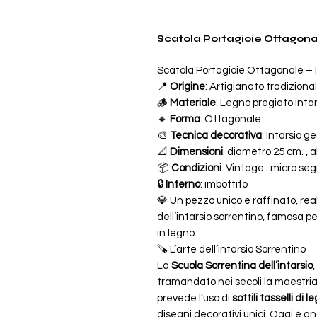
Scatola Portagioie Ottagonal
Scatola Portagioie Ottagonale – I
📍
Origine
: Artigianato tradiziona
🪵
Materiale
: Legno pregiato inta
🔸
Forma
: Ottagonale
🎨
Tecnica decorativa
: Intarsio g
📐
Dimensioni
: diametro 25 cm. , 
📦
Condizioni
: Vintage...micro segn
🔒
Interno
: imbottito
💎 Un pezzo unico e raffinato, rea
dell’intarsio sorrentino, famosa pe
in legno.
🪚 L’arte dell’intarsio Sorrentino
La
Scuola Sorrentina dell’intarsio
tramandato nei secoli la maestria 
prevede l’uso di
sottili tasselli di l
disegni decorativi unici. Oggi è an