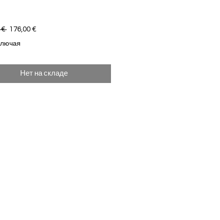
Обычная цена
Спеццена
 € 
176,00 €
ключая
Нет на складе