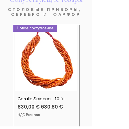
СТОЛОВЫЕ ПРИБОРЫ,
СЕРЕБРО И ФАРФОР
Новое поступление
nuovo prodotto
Corallo Sciacca - 10 fili
Servizio Posate Chris
Обычная цена
Цена со скидкой
830,00 €
630,80 €
modello Cluny
Цена
4 200,00 €
НДС Включая
НДС Включая