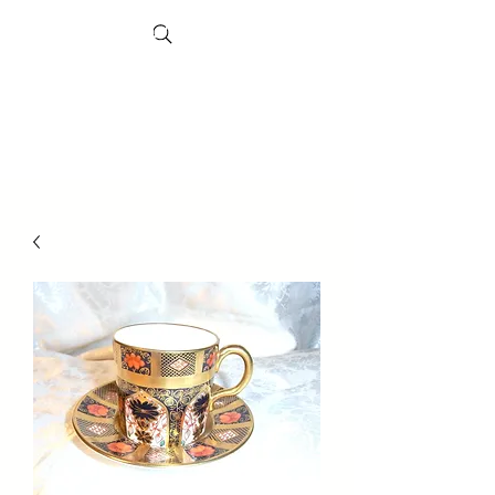
Search
Рынок
Шеффил
д