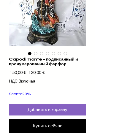
Capodimonte - подписанный и
пронумерованный фарфор
Обычная цена
Спеццена
 150,00 € 
120,00 €
НДС Включая
Sconto20%
Добавить в корзину
Купить сейчас