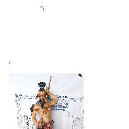
Search
Рынок
Шеффил
д