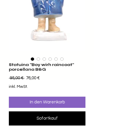
Statuina "Boy wirh raincoat"
porcellana B&G
Standardpreis
Sale-Preis
 95,00 € 
76,00 €
inkl. MwSt.
In den Warenkorb
Sofortkauf