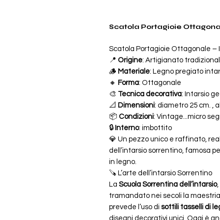
Scatola Portagioie Ottagonal
Scatola Portagioie Ottagonale – I
📍
Origine
: Artigianato tradiziona
🪵
Materiale
: Legno pregiato inta
🔸
Forma
: Ottagonale
🎨
Tecnica decorativa
: Intarsio g
📐
Dimensioni
: diametro 25 cm. , 
📦
Condizioni
: Vintage...micro segn
🔒
Interno
: imbottito
💎 Un pezzo unico e raffinato, rea
dell’intarsio sorrentino, famosa pe
in legno.
🪚 L’arte dell’intarsio Sorrentino
La
Scuola Sorrentina dell’intarsio
tramandato nei secoli la maestria 
prevede l’uso di
sottili tasselli di l
disegni decorativi unici. Oggi è an