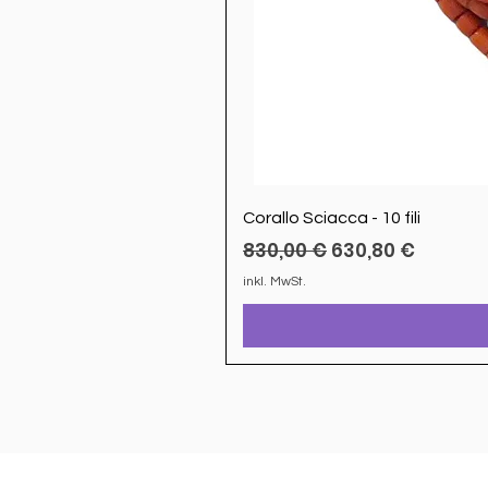
Corallo Sciacca - 10 fili
Standardpreis
Sale-Preis
830,00 €
630,80 €
inkl. MwSt.