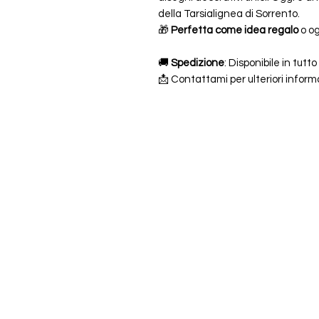
della Tarsialignea di Sorrento.
🎁
Perfetta come idea regalo
o og
🚚
Spedizione
: Disponibile in tutt
📩 Contattami per ulteriori informa