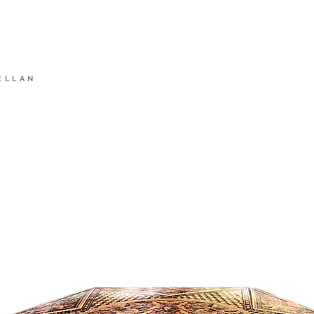
rkt
HEIMAT
Alt
ELLAN