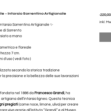
e – Intarsio Sorrentino Artigianale
 220,00
inkl. Mw
ntarsio Sorrentino Artigianale ✨
le di Sorrento
rsiato a mano
eometrico e floreale
altezza 7 cm.
i d'uso ( vedi foto )
lizzato secondo la storica tradizione
r la precisione e la bellezza delle sue lavorazioni
, fondata nel 1886 da
Francesco Grandi
, ha
artigiana dell’intarsio ligneo. Questa tecnica
egni pregiati
(come noce, limone, ulivo) per creare
cora viva grazie all’Istituto “Grandi” e al Museo