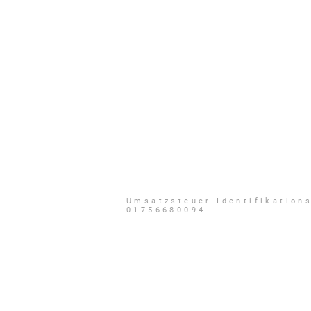
Sheffield-Markt
Umsatzsteuer-Identifikatio
01756680094