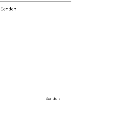
Senden
Newsletter
Abonni
eren
Senden