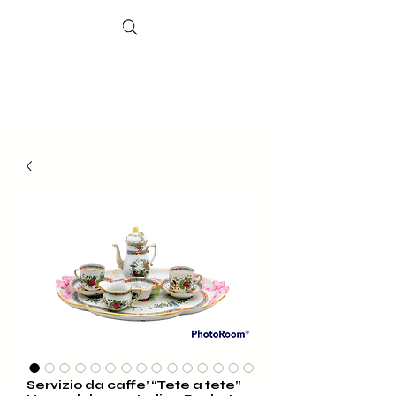
Search
Sheffield-
Markt
Servizio da caffe’ “Tete a tete”