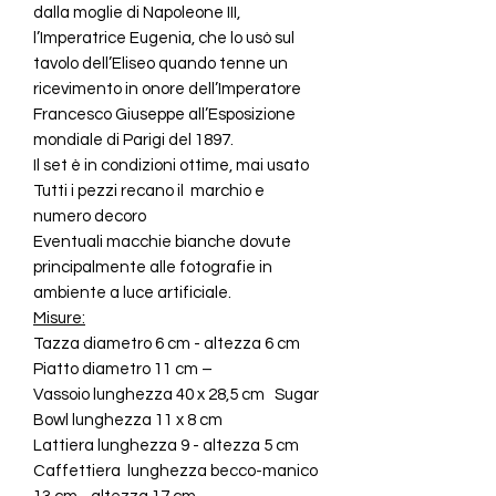
dalla moglie di Napoleone III,
l’Imperatrice Eugenia, che lo usò sul
tavolo dell’Eliseo quando tenne un
ricevimento in onore dell’Imperatore
Francesco Giuseppe all’Esposizione
mondiale di Parigi del 1897.
Il set è in condizioni ottime, mai usato
Tutti i pezzi recano
il
marchio e
numero decoro
Eventuali macchie bianche dovute
principalmente alle fotografie in
ambiente a luce artificiale.
Misure:
Tazza
diametro 6 cm - altezza 6 cm
Piatto
diametro 11 cm –
Vassoio
lunghezza 40 x 28,5 cm
Sugar
Bowl
lunghezza 11 x 8 cm
Lattiera
lunghezza 9 - altezza 5 cm
Caffettiera
lunghezza becco-manico