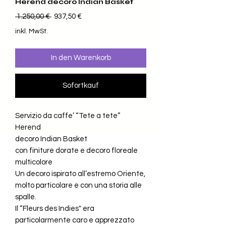
Herend decoro Indian Basket
Standardpreis
Sale-Preis
 1.250,00 € 
937,50 €
inkl. MwSt.
In den Warenkorb
Sofortkauf
Servizio da caffe’ “Tete a tete”
Herend
decoro Indian Basket
con finiture dorate e decoro floreale
multicolore
Un decoro ispirato all’estremo Oriente,
molto particolare e con una storia alle
spalle.
Il “Fleurs des Indies" era
particolarmente caro e apprezzato