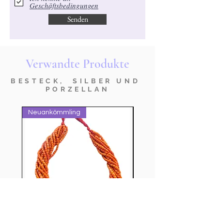
Geschäftsbedingungen
Senden
Verwandte Produkte
BESTECK, SILBER UND
PORZELLAN
Neuankömmling
nuovo prodotto