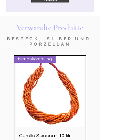
Verwandte Produkte
BESTECK, SILBER UND
PORZELLAN
Neuankömmling
nuovo prodotto
Corallo Sciacca - 10 fili
Servizio Posate Chris