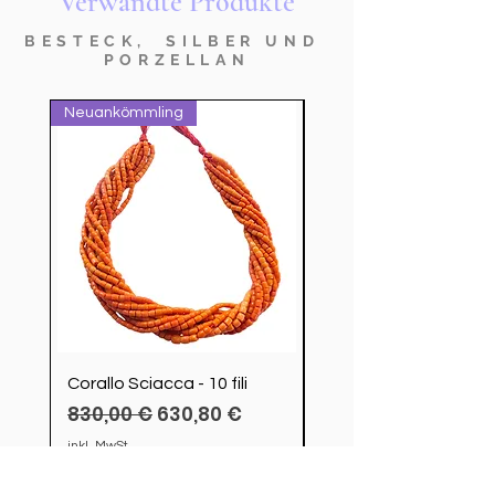
Verwandte Produkte
BESTECK, SILBER UND
PORZELLAN
Neuankömmling
nuovo prodotto
Corallo Sciacca - 10 fili
Servizio Posate Chris
Standardpreis
Sale-Preis
830,00 €
630,80 €
modello Cluny
Preis
4.200,00 €
inkl. MwSt.
inkl. MwSt.