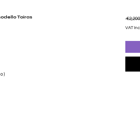
odello Toiras
 €2,200
VAT In
o )