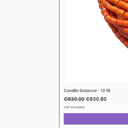
Corallo Sciacca - 10 fili
Regular Price
Sale Price
€830.00
€630.80
VAT Included