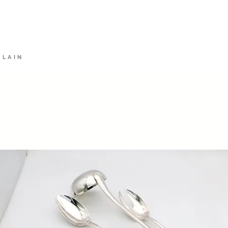
rket
HOME
Alt
ELAIN