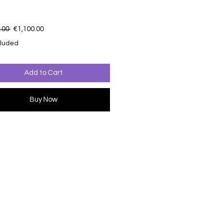
Regular Price
Sale Price
.00 
€1,100.00
cluded
Add to Cart
Buy Now