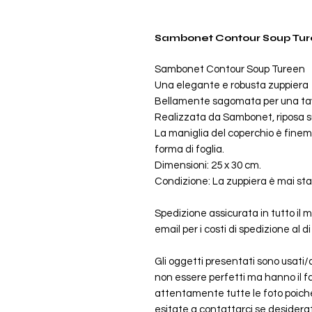
Sambonet Contour Soup Tu
Sambonet Contour Soup Tureen
Una elegante e robusta zuppiera 
Bellamente sagomata per una ta
Realizzata da Sambonet, riposa su
La maniglia del coperchio è finem
forma di foglia.
Dimensioni: 25 x 30 cm.
Condizione: La zuppiera è mai sta
Spedizione assicurata in tutto il m
email per i costi di spedizione al di 
Gli oggetti presentati sono usati/
non essere perfetti ma hanno il f
attentamente tutte le foto poiché
esitate a contattarci se desiderate u