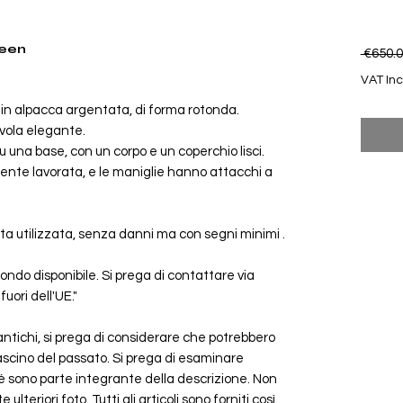
reen
 €650.0
VAT In
in alpacca argentata, di forma rotonda.
vola elegante.
 una base, con un corpo e un coperchio lisci.
ente lavorata, e le maniglie hanno attacchi a
ta utilizzata, senza danni ma con segni minimi .
ondo disponibile. Si prega di contattare via
fuori dell'UE."
antichi, si prega di considerare che potrebbero
ascino del passato. Si prega di esaminare
 sono parte integrante della descrizione. Non
lteriori foto. Tutti gli articoli sono forniti così