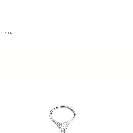
rket
HOME
Alt
ELAIN