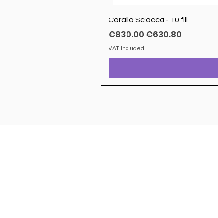
Corallo Sciacca - 10 fili
Regular Price
Sale Price
€830.00
€630.80
VAT Included
Sheffield Market
VAT number 017566800