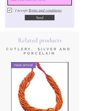
I accept
Terms and conditions
Send
Related products
CUTLERY, SILVER AND
PORCELAIN
New arrival
nuovo prodotto