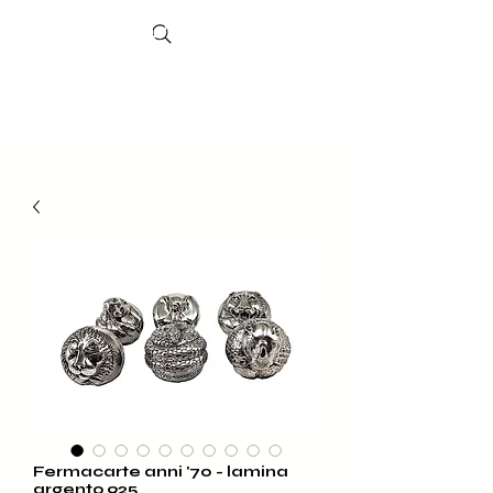
Search
Sheffield
Market
Fermacarte anni '70 - lamina
argento 925