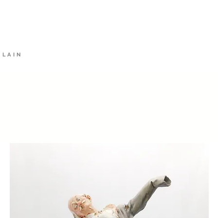
rket
HOME
Alt
ELAIN