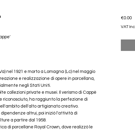
a
P
€0.00
VAT In
appe'
(Va) nel 1921 e morto a Lomagna (Lc) nel maggio
creazione e realizzazione di opere in porcellana,
almente negli Stati Uniti.
lte collezioni private e musei. Il verismo di Cappè
e e riconosciuto, ha raggiunto la perfezione di
ell'ambito dell'alto artigianato creativo.
pendenze altrui, poi iniziò l'attività di
lture a partire dal 1958.
brica di porcellane Royal Crown, dove realizzò le