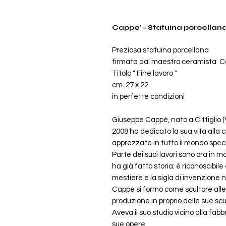
Cappe' - Statuina porcellan
Preziosa statuina porcellana
firmata dal maestro ceramista C
Titolo " Fine lavoro "
cm. 27 x 22
in perfette condizioni
Giuseppe Cappè, nato a Cittiglio 
2008 ha dedicato la sua vita alla 
apprezzate in tutto il mondo speci
Parte dei suoi lavori sono ora in mo
ha già fatto storia: è riconoscibil
mestiere e la sigla di invenzione n
Cappè si formò come scultore alle di
produzione in proprio delle sue scu
Aveva il suo studio vicino alla fab
sue opere.