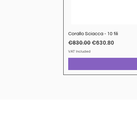
Corallo Sciacca - 10 fili
Regular Price
Sale Price
€830.00
€630.80
VAT Included
Sheffield Market