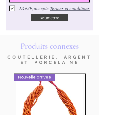
J&#39;accepte
Termes et conditions
soumettre
Produits connexes
COUTELLERIE, ARGENT
ET PORCELAINE
Nouvelle arrivee
nuovo prodotto