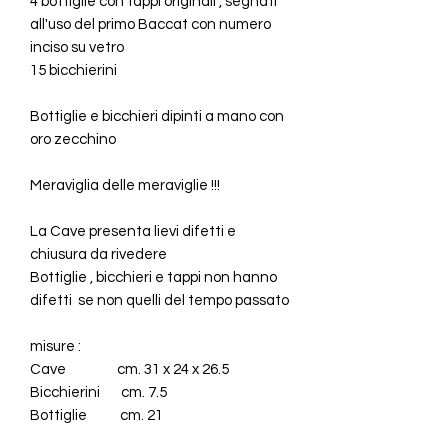
4 bottiglie con tappi originali , segnati
all'uso del primo Baccat con numero
inciso su vetro
15 bicchierini
Bottiglie e bicchieri dipinti a mano con
oro zecchino
Meraviglia delle meraviglie !!!
La Cave presenta lievi difetti e
chiusura da rivedere
Bottiglie , bicchieri e tappi non hanno
difetti se non quelli del tempo passato
misure :
Cave cm. 31 x 24 x 26.5
Bicchierini cm. 7.5
Bottiglie cm. 21