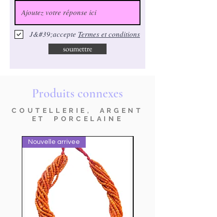
J&#39;accepte
Termes et conditions
soumettre
Produits connexes
COUTELLERIE, ARGENT
ET PORCELAINE
Nouvelle arrivee
nuovo prodotto