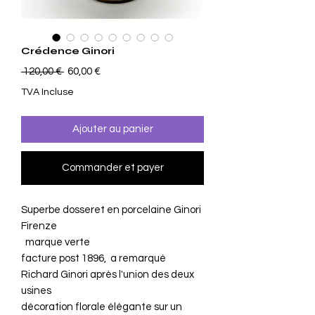
Crédence Ginori
Prix original
Prix promotionnel
 120,00 € 
60,00 €
TVA Incluse
Ajouter au panier
Commander et payer
Superbe dosseret en porcelaine Ginori
Firenze
marque verte
facture post 1896, a remarqué
Richard Ginori après l'union des deux
usines
décoration florale élégante sur un